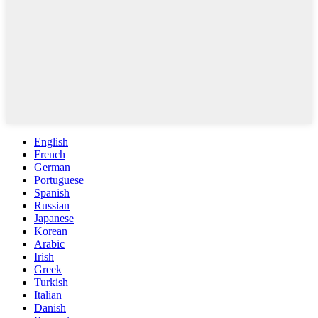
English
French
German
Portuguese
Spanish
Russian
Japanese
Korean
Arabic
Irish
Greek
Turkish
Italian
Danish