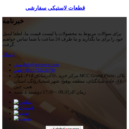
قطعات لاستیکی سفارشی
خبرنامه
برای سوالات مربوط به محصولات یا لیست قیمت ما، لطفا ایمیل
خود را برای ما بگذارید و ما ظرف 24 ساعت با شما تماس خواهیم
گرفت.
ارسال
info@arextecn.com
ایمیل
‎+8615733230780‎
تلفن
آدرس
اتاق ۴۱۵، بلوک D، مرکز خرید MCC Grand Plaza، پلاک
۶۶، جاده شیانگتای، منطقه یوهوا، شهر شیجیاژوانگ، استان
هبی، چین
زمان کار
08:30 ~ 17:30 دوشنبه تا شنبه