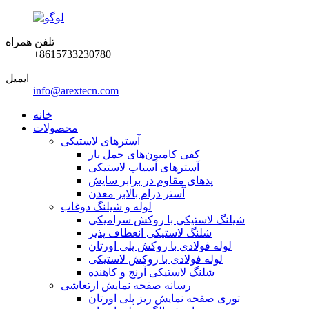
تلفن همراه
‎+8615733230780‎
ایمیل
info@arextecn.com
خانه
محصولات
آسترهای لاستیکی
کفی کامیون‌های حمل بار
آسترهای آسیاب لاستیکی
پدهای مقاوم در برابر سایش
آستر درام بالابر معدن
لوله و شیلنگ دوغاب
شیلنگ لاستیکی با روکش سرامیکی
شلنگ لاستیکی انعطاف پذیر
لوله فولادی با روکش پلی اورتان
لوله فولادی با روکش لاستیکی
شلنگ لاستیکی آرنج و کاهنده
رسانه صفحه نمایش ارتعاشی
توری صفحه نمایش ریز پلی اورتان