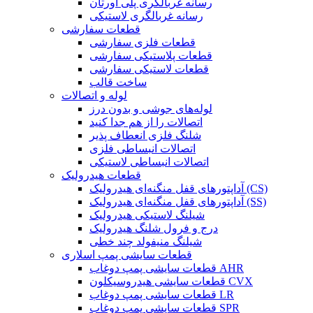
رسانه غربالگری پلی اورتان
رسانه غربالگری لاستیکی
قطعات سفارشی
قطعات فلزی سفارشی
قطعات پلاستیکی سفارشی
قطعات لاستیکی سفارشی
ساخت قالب
لوله و اتصالات
لوله‌های جوشی و بدون درز
اتصالات را از هم جدا کنید
شلنگ فلزی انعطاف پذیر
اتصالات انبساطی فلزی
اتصالات انبساطی لاستیکی
قطعات هیدرولیک
آداپتورهای قفل منگنه‌ای هیدرولیک (CS)
آداپتورهای قفل منگنه‌ای هیدرولیک (SS)
شیلنگ لاستیکی هیدرولیک
درج و فرول شلنگ هیدرولیک
شیلنگ منیفولد چند خطی
قطعات سایشی پمپ اسلاری
قطعات سایشی پمپ دوغاب AHR
قطعات سایشی هیدروسیکلون CVX
قطعات سایشی پمپ دوغاب LR
قطعات سایشی پمپ دوغاب SPR