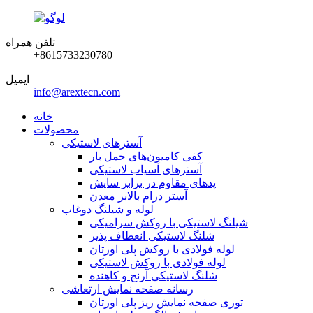
تلفن همراه
‎+8615733230780‎
ایمیل
info@arextecn.com
خانه
محصولات
آسترهای لاستیکی
کفی کامیون‌های حمل بار
آسترهای آسیاب لاستیکی
پدهای مقاوم در برابر سایش
آستر درام بالابر معدن
لوله و شیلنگ دوغاب
شیلنگ لاستیکی با روکش سرامیکی
شلنگ لاستیکی انعطاف پذیر
لوله فولادی با روکش پلی اورتان
لوله فولادی با روکش لاستیکی
شلنگ لاستیکی آرنج و کاهنده
رسانه صفحه نمایش ارتعاشی
توری صفحه نمایش ریز پلی اورتان