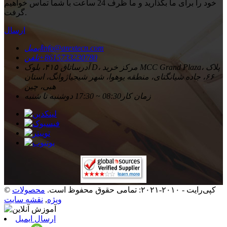
خود را برای ما بگذارید و ما ظرف 24 ساعت با شما تماس خواهیم
گرفت.
ارسال
info@arextecn.com
ایمیل
‎+8615733230780‎
تلفن
آدرس
اتاق ۴۱۵، بلوک D، مرکز خرید MCC Grand Plaza، پلاک
۶۶، جاده شیانگتای، منطقه یوهوا، شهر شیجیاژوانگ، استان
هبی، چین
زمان کار
08:30 ~ 17:30 دوشنبه تا شنبه
© کپی‌رایت - ۲۰۱۰-۲۰۲۱: تمامی حقوق محفوظ است.
محصولات
ویژه
,
نقشه سایت
ارسال ایمیل