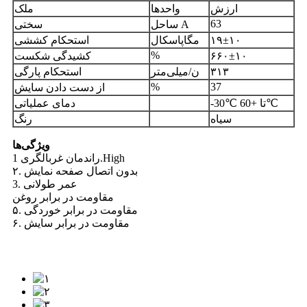
ارزش
واحدها
ملک
63
ساحل A
سختی
۱۹±۱۰
مگاپاسکال
استحکام کششی
%
۶۶۰±۱۰
کشیدگی شکست
۳۱۳
ن/میلی‌متر
استحکام پارگی
%
37
از دست دادن سایش
-30℃ تا +60℃
دمای عملیاتی
سیاه
رنگ
ویژگی‌ها
راندمان غربالگری 1.High
۲. بدون اتصال صفحه نمایش
3. عمر طولانی
مقاومت در برابر روغن
۵. مقاومت در برابر خوردگی
۶. مقاومت در برابر سایش