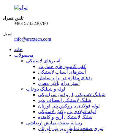
تلفن همراه
‎+8615733230780‎
ایمیل
info@arextecn.com
خانه
محصولات
آسترهای لاستیکی
کفی کامیون‌های حمل بار
آسترهای آسیاب لاستیکی
پدهای مقاوم در برابر سایش
آستر درام بالابر معدن
لوله و شیلنگ دوغاب
شیلنگ لاستیکی با روکش سرامیکی
شلنگ لاستیکی انعطاف پذیر
لوله فولادی با روکش پلی اورتان
لوله فولادی با روکش لاستیکی
شلنگ لاستیکی آرنج و کاهنده
رسانه صفحه نمایش ارتعاشی
توری صفحه نمایش ریز پلی اورتان