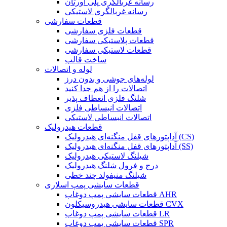
رسانه غربالگری پلی اورتان
رسانه غربالگری لاستیکی
قطعات سفارشی
قطعات فلزی سفارشی
قطعات پلاستیکی سفارشی
قطعات لاستیکی سفارشی
ساخت قالب
لوله و اتصالات
لوله‌های جوشی و بدون درز
اتصالات را از هم جدا کنید
شلنگ فلزی انعطاف پذیر
اتصالات انبساطی فلزی
اتصالات انبساطی لاستیکی
قطعات هیدرولیک
آداپتورهای قفل منگنه‌ای هیدرولیک (CS)
آداپتورهای قفل منگنه‌ای هیدرولیک (SS)
شیلنگ لاستیکی هیدرولیک
درج و فرول شلنگ هیدرولیک
شیلنگ منیفولد چند خطی
قطعات سایشی پمپ اسلاری
قطعات سایشی پمپ دوغاب AHR
قطعات سایشی هیدروسیکلون CVX
قطعات سایشی پمپ دوغاب LR
قطعات سایشی پمپ دوغاب SPR