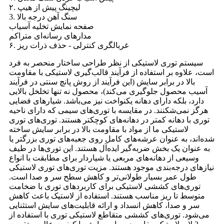
۲. لیچینگ پیش از هیپ
3. سنگ آهن درجه بالا
صفحه نمایش تخلیه آسیاب
مدارهای رسانه‌ای متراکم
۶. غربالگری کنترلی - حذف ذرات ریز
سیستم توری لاستیکی از نظر طراحی ساختار منحصر به فرد
است، علاوه بر استفاده از فرآیند قالب‌گیری لاستیکی با مقاومت
بالا در برابر سایش (این فرآیند از روش پانچ سنتی در فرآیند
آسیب محصول جلوگیری می‌کند)، محصول نه تنها تخلخل بالایی
دارد، بلکه دارای دهانه یکنواخت نیز می‌باشد. شیارهای فضایی
هرگز نمی‌شکنند. در مقایسه با توری‌های سیمی که دارای ناحیه
توری با دهانه کمتر در دهانه‌های کوچکتر هستند. توری‌های توری
لاستیکی ما از مواد با مقاومت بالا در برابر سایش ساخته
شده‌اند، به عنوان عرشه‌های کامل روی جعبه‌های توری بزرگتر یا
به عنوان یک بخش ضربه‌گیر ایده‌آل هستند. این توری‌ها در طیف
وسیعی از دهانه‌های مربعی یا شیاردار برای مطابقت با انواع
نیازهای درجه‌بندی موجود هستند. مزیت توری‌های توری لاستیکی
طول عمر بسیار طولانی‌تر و کاهش سطح سر و صدا است.
توری‌های کششی لاستیکی برای کاربردهای توری با ضخامت
متوسط ​​تا ریز مناسب هستند. استفاده از لاستیک باعث کاهش
سر و صدا، کاهش انسداد و ارائه قابلیت‌های سایش استثنایی
می‌شود. توری‌های کششی متقاطع لاستیکی توری با استفاده از