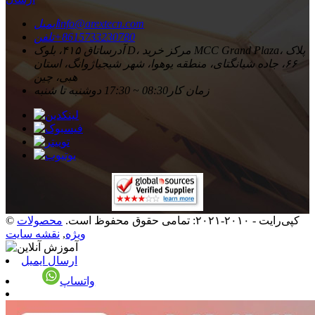
info@arextecn.com
ایمیل
‎+8615733230780‎
تلفن
آدرس
اتاق ۴۱۵، بلوک D، مرکز خرید MCC Grand Plaza، پلاک
۶۶، جاده شیانگتای، منطقه یوهوا، شهر شیجیاژوانگ، استان
هبی، چین
زمان کار
08:30 ~ 17:30 دوشنبه تا شنبه
© کپی‌رایت - ۲۰۱۰-۲۰۲۱: تمامی حقوق محفوظ است.
محصولات
ویژه
,
نقشه سایت
ارسال ایمیل
واتساپ