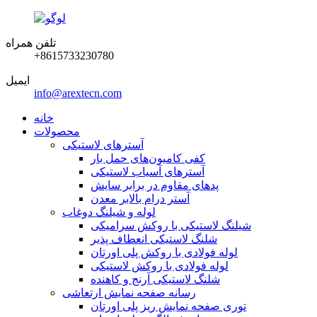
تلفن همراه
‎+8615733230780‎
ایمیل
info@arextecn.com
خانه
محصولات
آسترهای لاستیکی
کفی کامیون‌های حمل بار
آسترهای آسیاب لاستیکی
پدهای مقاوم در برابر سایش
آستر درام بالابر معدن
لوله و شیلنگ دوغاب
شیلنگ لاستیکی با روکش سرامیکی
شلنگ لاستیکی انعطاف پذیر
لوله فولادی با روکش پلی اورتان
لوله فولادی با روکش لاستیکی
شلنگ لاستیکی آرنج و کاهنده
رسانه صفحه نمایش ارتعاشی
توری صفحه نمایش ریز پلی اورتان