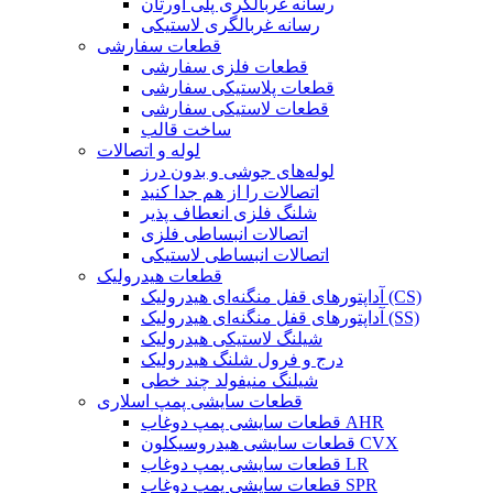
رسانه غربالگری پلی اورتان
رسانه غربالگری لاستیکی
قطعات سفارشی
قطعات فلزی سفارشی
قطعات پلاستیکی سفارشی
قطعات لاستیکی سفارشی
ساخت قالب
لوله و اتصالات
لوله‌های جوشی و بدون درز
اتصالات را از هم جدا کنید
شلنگ فلزی انعطاف پذیر
اتصالات انبساطی فلزی
اتصالات انبساطی لاستیکی
قطعات هیدرولیک
آداپتورهای قفل منگنه‌ای هیدرولیک (CS)
آداپتورهای قفل منگنه‌ای هیدرولیک (SS)
شیلنگ لاستیکی هیدرولیک
درج و فرول شلنگ هیدرولیک
شیلنگ منیفولد چند خطی
قطعات سایشی پمپ اسلاری
قطعات سایشی پمپ دوغاب AHR
قطعات سایشی هیدروسیکلون CVX
قطعات سایشی پمپ دوغاب LR
قطعات سایشی پمپ دوغاب SPR