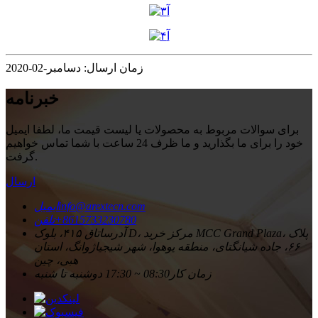
زمان ارسال: دسامبر-02-2020
خبرنامه
برای سوالات مربوط به محصولات یا لیست قیمت ما، لطفا ایمیل
خود را برای ما بگذارید و ما ظرف 24 ساعت با شما تماس خواهیم
گرفت.
ارسال
info@arextecn.com
ایمیل
‎+8615733230780‎
تلفن
آدرس
اتاق ۴۱۵، بلوک D، مرکز خرید MCC Grand Plaza، پلاک
۶۶، جاده شیانگتای، منطقه یوهوا، شهر شیجیاژوانگ، استان
هبی، چین
زمان کار
08:30 ~ 17:30 دوشنبه تا شنبه